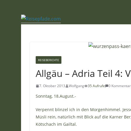
Zum
Inhalt
springen
REISEBERICHTE
Allgäu – Adria Teil 4
7. Oktober 2013
Wolfgang
35 Aufrufe
0 Kommentar
Sonntag, 18.August.-
Verpennt blinzel ich in den Morgenhimmel. Jesse
Müsli rein, natürlich mit Blick auf die Karner 
Kötschach im Gailtal.