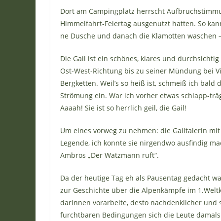
Dort am Campingplatz herrscht Aufbruchstimmu
Himmelfahrt-Feiertag ausgenutzt hatten. So kan
ne Dusche und danach die Klamotten waschen – e
Die Gail ist ein schönes, klares und durchsichti
Ost-West-Richtung bis zu seiner Mündung bei Vil
Bergketten. Weil’s so heiß ist, schmeiß ich bald
Strömung ein. War ich vorher etwas schlapp-träg
Aaaah! Sie ist so herrlich geil, die Gail!
Um eines vorweg zu nehmen: die Gailtalerin mit
Legende, ich konnte sie nirgendwo ausfindig ma
Ambros „Der Watzmann ruft“.
Da der heutige Tag eh als Pausentag gedacht w
zur Geschichte über die Alpenkämpfe im 1.Weltk
darinnen vorarbeite, desto nachdenklicher und sti
furchtbaren Bedingungen sich die Leute damals 