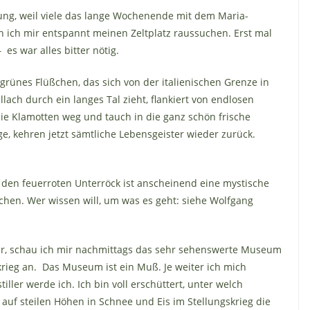
ng, weil viele das lange Wochenende mit dem Maria-
n ich mir entspannt meinen Zeltplatz raussuchen. Erst mal
s war alles bitter nötig.
g grünes Flüßchen, das sich von der italienischen Grenze in
lach durch ein langes Tal zieht, flankiert von endlosen
 die Klamotten weg und tauch in die ganz schön frische
e, kehren jetzt sämtliche Lebensgeister wieder zurück.
 den feuerroten Unterröck ist anscheinend eine mystische
chen. Wer wissen will, um was es geht: siehe Wolfgang
ar, schau ich mir nachmittags das sehr sehenswerte Museum
rieg an. Das Museum ist ein Muß. Je weiter ich mich
ller werde ich. Ich bin voll erschüttert, unter welch
auf steilen Höhen in Schnee und Eis im Stellungskrieg die