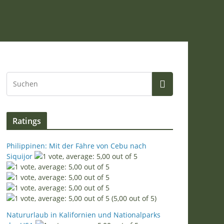
Ratings
Philippinen: Mit der Fähre von Cebu nach
Siquijor
(5,00 out of 5)
Natururlaub in Kalifornien und Nationalparks