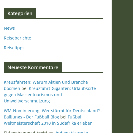
Kategorien
News
Reiseberichte
Reisetipps
Neueste Kommentare
Kreuzfahrten: Warum Aktien und Branche
boomen
bei
Kreuzfahrt-Giganten: Urlaubsorte
gegen Massentourismus und
Umweltverschmutzung
WM-Nominierung: Wer stürmt für Deutschland? -
Balljungs - Der Fußball Blog
bei
Fußball
Weltmeisterschaft 2010 in Südafrika erleben
Eid mohammad Amiri
bei
Indien: Visum in