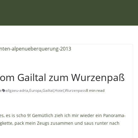
: Vom Gailtal zum Wurzenpaß
e
allgaeu-adria
,
Europa
,
Gailtal
,
Hotel
,
Wurzenpass
8 min read
s, es is scho 9! Gemütlich zieh ich mir wieder ein Panorama-
Bergkette, pack mein Zeugs zusammen und saus runter nach