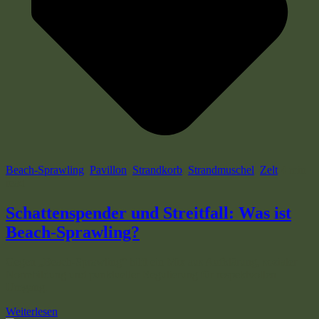
Beach-Sprawling
,
Pavillon
,
Strandkorb
,
Strandmuschel
,
Zelt
4 min
read
Schattenspender und Streitfall: Was ist
Beach-Sprawling?
Gegen „Beach-Sprawling“ hilft ein Mix aus Aufklärung, sozialer
Normbildung und punktueller Regulierung für respektvollen
Umgang.
Weiterlesen