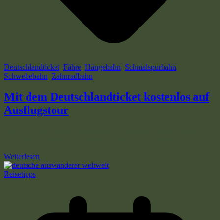
Deutschlandticket
,
Fähre
,
Hängebahn
,
Schmalspurbahn
,
Schwebebahn
,
Zahnradbahn
6 min read
Mit dem Deutschlandticket kostenlos auf
Ausflugstour
Das Deutschlandticket lädt dazu ein, die Vielfalt der deutschen
Landschaften, Städte und Verkehrsmittel zu entdecken.
Weiterlesen
Reisetipps