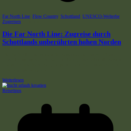
Far North Line
,
Flow Country
,
Schottland
,
UNESCO-Welterbe
,
Zugreisen
5 min read
Die Far North Line: Zugreise durch
Schottlands unberührten hohen Norden
Die Far North Line ist ideal für Reisende, die Landschaft und
Entschleunigung suchen: Naturliebhaber, Eisenbahnenthusiasten,
Fotografen und Menschen, die gern abseits massentouristischer
Routinen unterwegs sind
Weiterlesen
Reisetipps