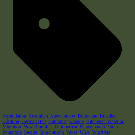
Assimilation
,
Australien
,
Auswanderer
,
Blumenau
,
Brasilien
,
Córdoba
,
German Belt
,
Hahndorf
,
Kanada
,
Kitchener–Waterloo
,
Migration
,
New Braunfels
,
Oktoberfest
,
Pennsylvania Dutch
,
Pomerode
,
Siedler
,
Sprachinseln
,
Texas
,
USA
,
Wurstfest
11 min