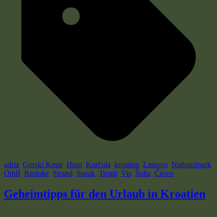
adria
,
Gorski Kotar
,
Hum
,
Korčula
,
kroatien
,
Lastovo
,
Nationalpark
,
Omiš
,
Rastoke
,
Strand
,
Susak
,
Trogir
,
Vis
,
Šolta
,
Čiovo
5 min read
Geheimtipps für den Urlaub in Kroatien
Kroatien hat weit mehr zu bieten als überfüllte Altstädte und